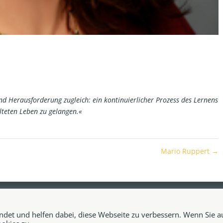
nd Her­aus­for­de­rung zugleich: ein kon­ti­nu­ier­li­cher Pro­zess des Ler­nens
l­te­ten Leben zu gelangen.«
Mario Ruppert
→
nschutzerklärung
Impressum
iTYPE Berater*innen
Testsu
et und helfen dabei, diese Webseite zu verbessern. Wenn Sie a
© 2024 i-TYPE GmbH