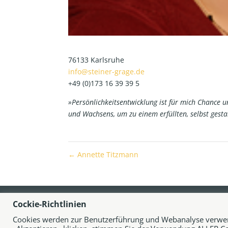
76133 Karls­ru­he
info@steiner-grage.de
+49 (0)173 16 39 39 5
»Per­sön­lich­keits­ent­wick­lung ist für mich Chan­ce u
und Wach­sens, um zu einem erfüll­ten, selbst gesta
←
Annette Titzmann
Pflichtangaben
Date
Cockie-Richtlinien
Cookies werden zur Benutzerführung und Webanalyse verwend