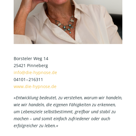
Bors­te­ler Weg 14
25421 Pin­ne­berg
info@die-hypnose.de
04101 – 216311
www.die-hypnose.de
»Ent­wick­lung bedeu­tet, zu ver­ste­hen, war­um wir han­deln,
wie wir han­deln, die eige­nen Fähig­kei­ten zu erken­nen,
um Lebens­zie­le selbst­be­stimmt, greif­bar und sta­bil zu
machen – und somit ein­fach zufrie­de­ner oder auch
erfolg­rei­cher zu leben.«