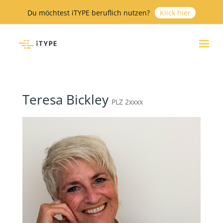
Du möchtest iTYPE beruflich nutzen?
Klick hier
Teresa Bickley
PLZ 2xxxx